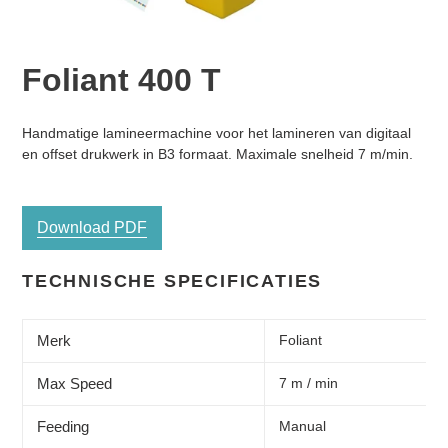
Foliant 400 T
Normale
Product
Handmatige lamineermachine voor het lamineren van digitaal
prijs
toegevoegen
en offset drukwerk in B3 formaat. Maximale snelheid 7 m/min.
aan
je
winkelwagen
Download PDF
TECHNISCHE SPECIFICATIES
Merk
Foliant
Max Speed
7 m / min
Feeding
Manual