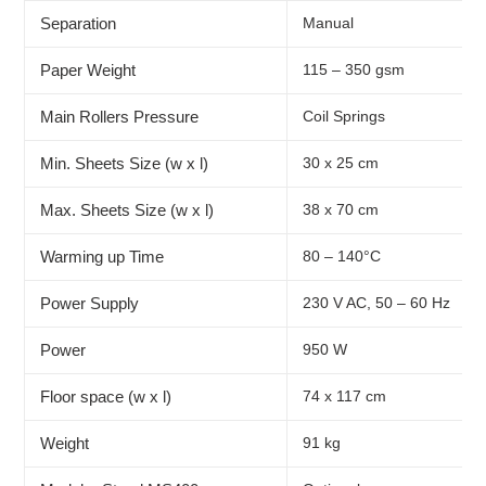
Separation
Manual
Paper Weight
115 – 350 gsm
Main Rollers Pressure
Coil Springs
Min. Sheets Size (w x l)
30 x 25 cm
Max. Sheets Size (w x l)
38 x 70 cm
Warming up Time
80 – 140°C
Power Supply
230 V AC, 50 – 60 Hz
Power
950 W
Floor space (w x l)
74 x 117 cm
Weight
91 kg