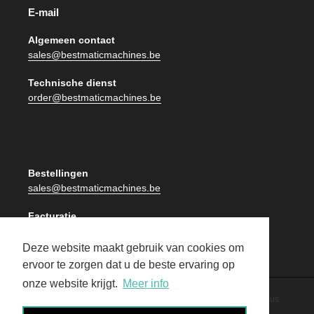
E-mail
Algemeen contact
sales@bestmaticmachines.be
Technische dienst
order@bestmaticmachines.be
Bestellingen
sales@bestmaticmachines.be
Facturatie
facturatie@bestmaticmachines.be
Deze website maakt gebruik van cookies om
ervoor te zorgen dat u de beste ervaring op
onze website krijgt.
Meer info
By Publiplus
© 2026,
Best Matic
|
Privacy Beleid