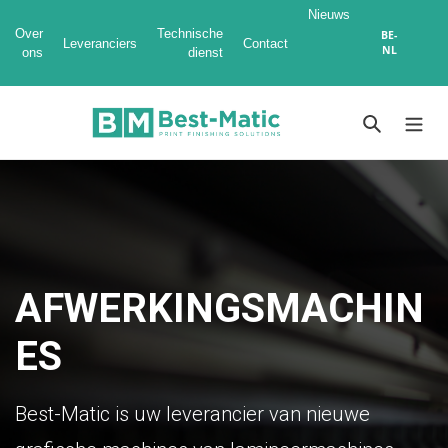
Nieuws
Over
Technische
BE-
Leveranciers
Contact
NL
ons
dienst
Meteen
naar
Zoeken
de
content
AFWERKINGSMACHIN
ES
Best-Matic is uw leverancier van nieuwe