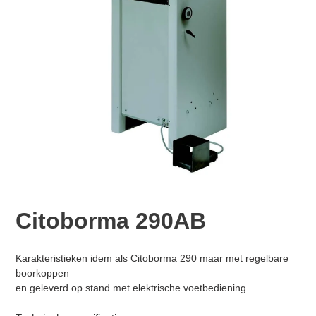
Citoborma 290AB
Normale
Product
Karakteristieken idem als Citoborma 290 maar met regelbare
prijs
toegevoegen
boorkoppen
aan
en geleverd op stand met elektrische voetbediening
je