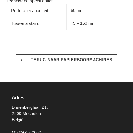
winkelwagen
Technische specificaties
Perforatiecapaciteit
60 mm
Tussenafstand
45 – 160 mm
TERUG NAAR PAPIERBOORMACHINES
Adres
Blarenberglaan 21,
2800 Mechelen
België
BE0449.338.642