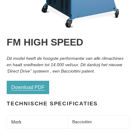
FM HIGH SPEED
Normale
Product
Dit model heeft de hoogste performantie van alle rilmachines
prijs
toegevoegen
en haalt snelheden tot 14.000 vel/uur. Dit dankzij het nieuwe
aan
‘Direct Drive” systeem , een Bacciottini patent.
je
winkelwagen
Download PDF
TECHNISCHE SPECIFICATIES
Merk
Bacciottini