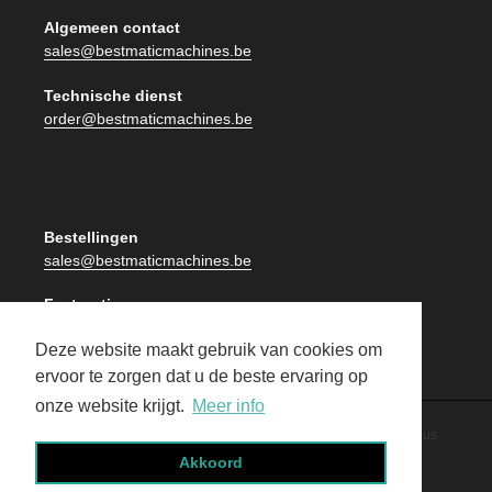
Algemeen contact
sales@bestmaticmachines.be
Technische dienst
order@bestmaticmachines.be
Bestellingen
sales@bestmaticmachines.be
Facturatie
facturatie@bestmaticmachines.be
Deze website maakt gebruik van cookies om
ervoor te zorgen dat u de beste ervaring op
onze website krijgt.
Meer info
By Publiplus
© 2026,
Best Matic
|
Privacy Beleid
Akkoord