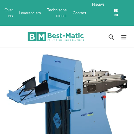
Nieuws
Over
Technische
BE-
Leveranciers
Contact
NL
ons
dienst
Meteen
naar
Zoeken
de
content