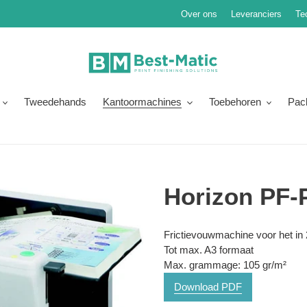
Over ons
Leveranciers
Te
Tweedehands
Kantoormachines
Toebehoren
Pac
Horizon PF-
Normale
Product
Frictievouwmachine voor het in
prijs
toegevoegen
Tot max. A3 formaat
aan
Max. grammage: 105 gr/m²
je
Download PDF
winkelwagen