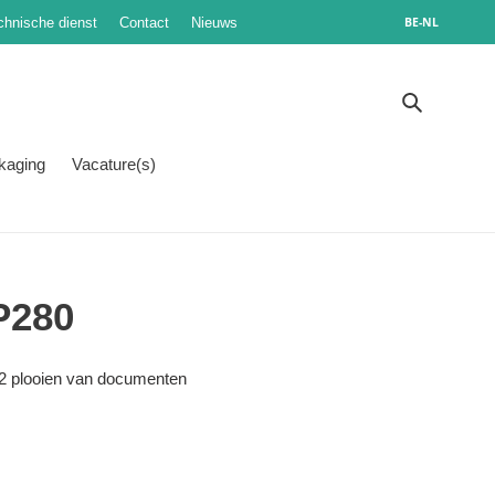
chnische dienst
Contact
Nieuws
BE-NL
Zoeken
kaging
Vacature(s)
P280
 2 plooien van documenten