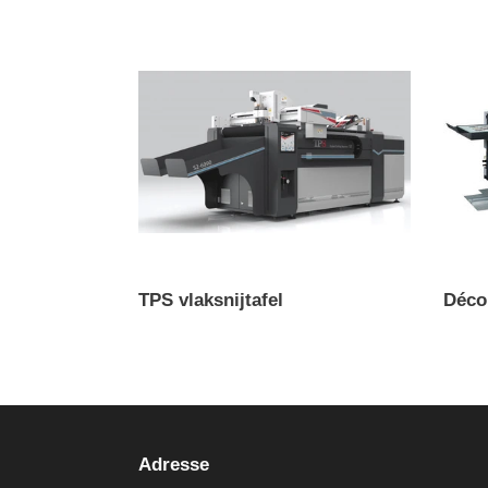
TPS
Décou
vlaksnijtafel
Horiz
RD-
N405
TPS vlaksnijtafel
Déco
Prix
Prix
normal
norma
Adresse