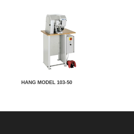
HANG
MODEL
103-
50
HANG MODEL 103-50
Prix
normal