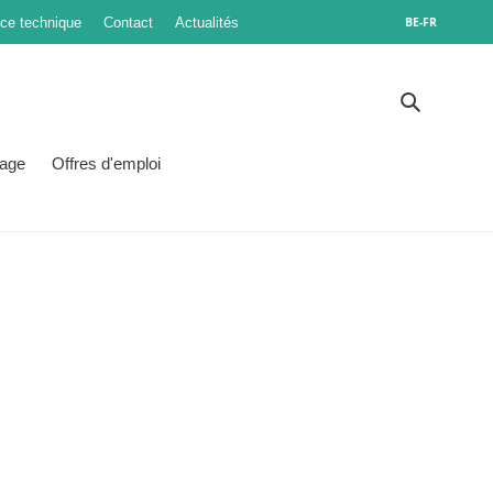
ice technique
Contact
Actualités
BE-FR
Recherch
age
Offres d'emploi