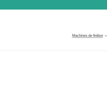
Aller
directement
au
contenu
Machines de finition