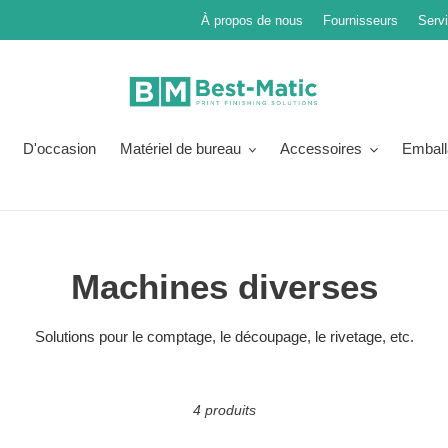
À propos de nous
Fournisseurs
Serv
D'occasion
Matériel de bureau
Accessoires
Emball
C
Machines diverses
o
Solutions pour le comptage, le découpage, le rivetage, etc.
l
l
4 produits