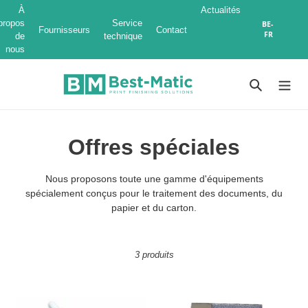
À
Actualités
propos
Service
BE-
Fournisseurs
Contact
FR
de
technique
nous
Aller
directement
Recherch
au
contenu
C
Offres spéciales
o
Nous proposons toute une gamme d'équipements
l
spécialement conçus pour le traitement des documents, du
papier et du carton.
l
e
3 produits
c
t
Machines
Machines