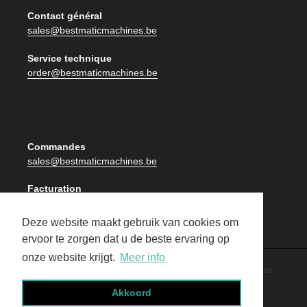
Contact général
sales@bestmaticmachines.be
Service technique
order@bestmaticmachines.be
Commandes
sales@bestmaticmachines.be
Facturation
facturatie@bestmaticmachines.be
Deze website maakt gebruik van cookies om
ervoor te zorgen dat u de beste ervaring op
onze website krijgt.
Meer info
By Publiplus
© 2026,
Best Matic
|
Politique de confidentialité
Akkoord