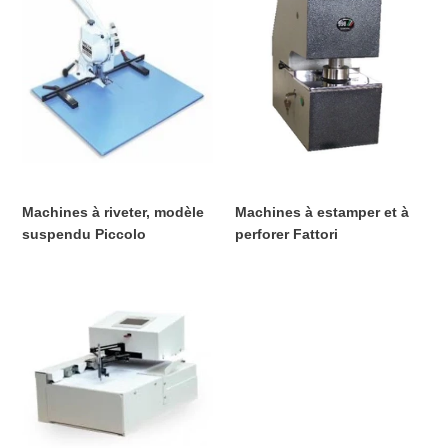
à
à
i
riveter,
estamper
modèle
et
o
suspendu
à
n
Piccolo
perforer
Fattori
:
Machines à riveter, modèle
Machines à estamper et à
suspendu Piccolo
perforer Fattori
Prix
Prix
normal
normal
Machine
à
signer
SIGNASCRIPT