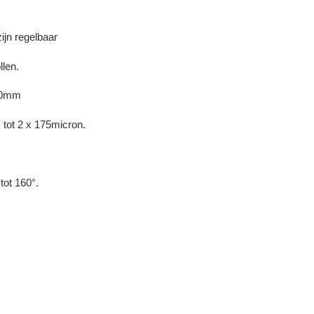
ijn regelbaar
llen.
260mm
s tot 2 x 175micron.
tot 160°.