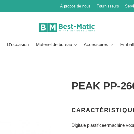
À propos de nous
Fournisseurs
Serv
D'occasion
Matériel de bureau
Accessoires
Emball
PEAK PP-26
Prix
Ajouter
normal
le
CARACTÉRISTIQU
produit
à
Digitale plastificeermachine vo
votre