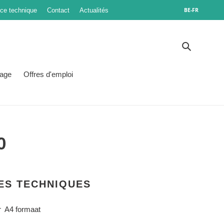
ice technique
Contact
Actualités
BE-FR
Recherch
age
Offres d'emploi
0
ES TECHNIQUES
or A4 formaat