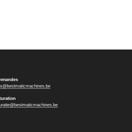
mmandes
es@bestmaticmachines.be
turation
turatie@bestmaticmachines.be