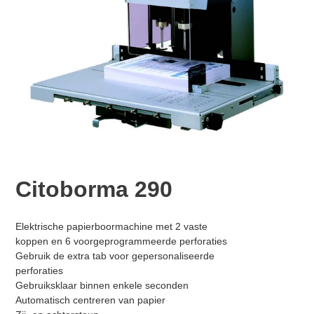
Citoborma 290
Normale
Product
Elektrische papierboormachine met 2 vaste
prijs
toegevoegen
koppen en 6 voorgeprogrammeerde perforaties
aan
Gebruik de extra tab voor gepersonaliseerde
je
perforaties
winkelwagen
Gebruiksklaar binnen enkele seconden
Automatisch centreren van papier