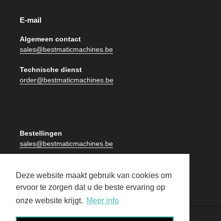
E-mail
Algemeen contact
sales@bestmaticmachines.be
Technische dienst
order@bestmaticmachines.be
Bestellingen
sales@bestmaticmachines.be
Facturatie
facturatie@bestmaticmachines.be
Deze website maakt gebruik van cookies om
ervoor te zorgen dat u de beste ervaring op
onze website krijgt.
Meer info