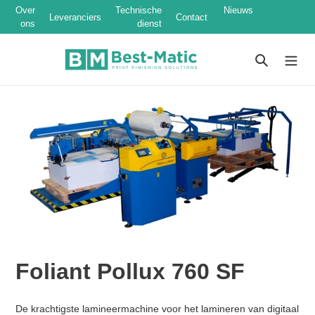
Over
Technische
Nieuws
Leveranciers
Contact
ons
dienst
Meteen
naar
Zoeken
de
content
Foliant Pollux 760 SF
Normale
Product
De krachtigste lamineermachine voor het lamineren van digitaal