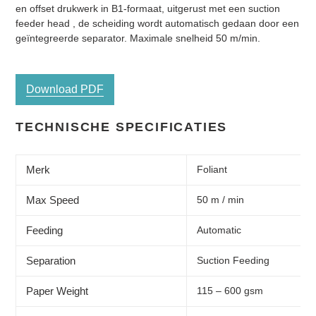
prijs
toegevoegen
en offset drukwerk in B1-formaat, uitgerust met een suction
aan
feeder head , de scheiding wordt automatisch gedaan door een
je
geïntegreerde separator. Maximale snelheid 50 m/min.
winkelwagen
Download PDF
TECHNISCHE SPECIFICATIES
Merk
Foliant
Max Speed
50 m / min
Feeding
Automatic
Separation
Suction Feeding
Paper Weight
115 – 600 gsm