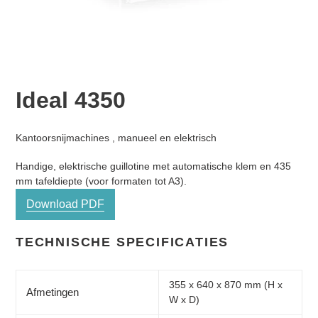
Ideal 4350
Normale
Product
Kantoorsnijmachines , manueel en elektrisch
prijs
toegevoegen
Handige, elektrische guillotine met automatische klem en 435
aan
mm tafeldiepte (voor formaten tot A3).
je
winkelwagen
Download PDF
TECHNISCHE SPECIFICATIES
355 x 640 x 870 mm (H x
Afmetingen
W x D)