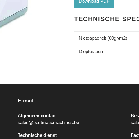
Download PDF
TECHNISCHE SPEC
Nietcapaciteit (80gr/m2)
Dieptesteun
E-mail
Algemeen contact
Bes
sales@bestmaticmachines.be
sal
Technische dienst
Fac