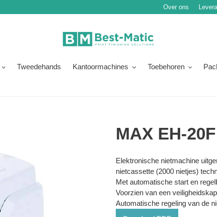
Over ons
Levera
Tweedehands
Kantoormachines
Toebehoren
Pac
MAX EH-20F
Normale
Product
Elektronische nietmachine uitg
prijs
toegevoegen
nietcassette (2000 nietjes) techn
aan
Met automatische start en regel
je
Voorzien van een veiligheidskap
winkelwagen
Automatische regeling van de ni