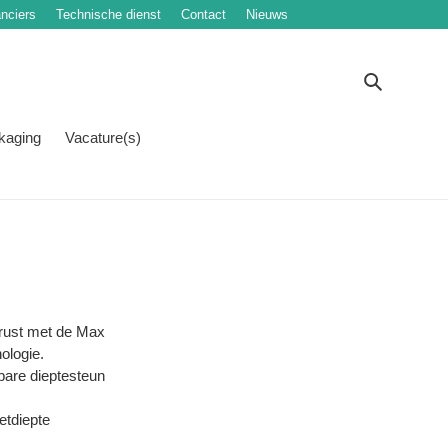
nciers
Technische dienst
Contact
Nieuws
Zoeken
kaging
Vacature(s)
erust met de Max
ologie.
bare dieptesteun
etdiepte