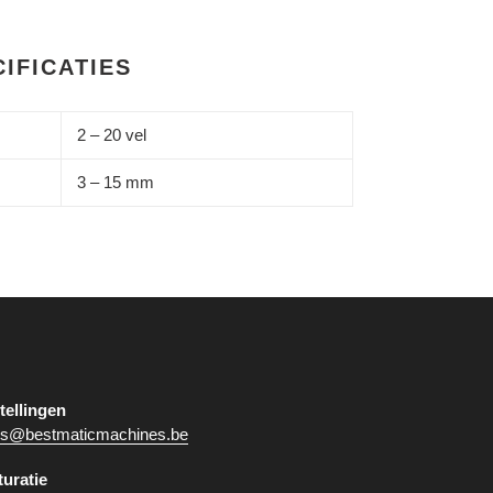
IFICATIES
2 – 20 vel
3 – 15 mm
tellingen
es@bestmaticmachines.be
turatie