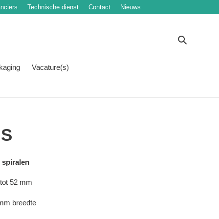
nciers
Technische dienst
Contact
Nieuws
Zoeken
kaging
Vacature(s)
 S
 spiralen
6 tot 52 mm
 mm breedte