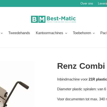
Over ons
Levera
Tweedehands
Kantoormachines
Toebehoren
Pac
Renz Combi
Normale
Product
Inbindmachine voor
21R plastic
prijs
toegevoegen
Diameter plastic spiralen: van 
aan
je
Voor documenten tot max. 340
winkelwagen