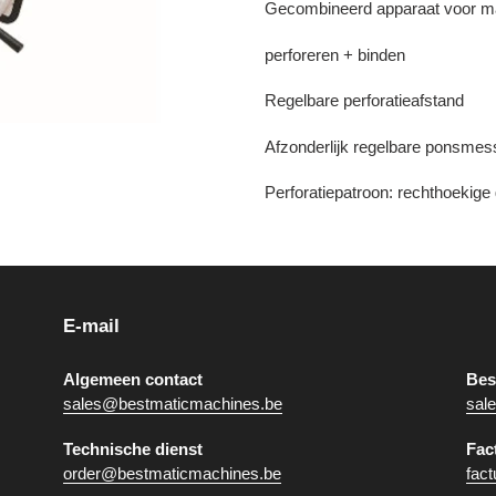
Gecombineerd apparaat voor m
perforeren + binden
Regelbare perforatieafstand
Afzonderlijk regelbare ponsme
Perforatiepatroon: rechthoekig
E-mail
Algemeen contact
Bes
sales@bestmaticmachines.be
sal
Technische dienst
Fac
order@bestmaticmachines.be
fac