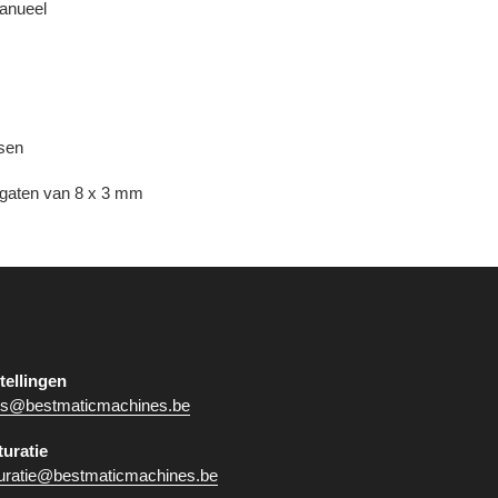
anueel
ssen
e gaten van 8 x 3 mm
tellingen
es@bestmaticmachines.be
turatie
turatie@bestmaticmachines.be