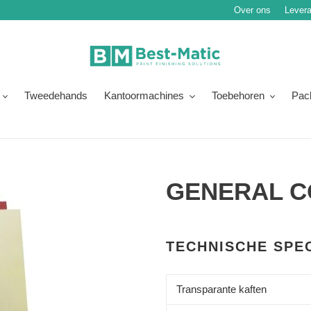
Over ons
Levera
Tweedehands
Kantoormachines
Toebehoren
Pac
GENERAL C
Normale
Product
prijs
toegevoegen
TECHNISCHE SPEC
aan
je
Transparante kaften
winkelwagen