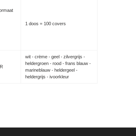
formaat
1 doos = 100 covers
wit - crème - geel - zilvergrijs -
heldergroen - rood - frans blauw -
ER
marineblauw - heldergeel -
heldergrijs - ivoorkleur