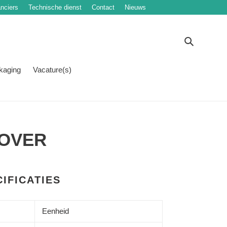
nciers
Technische dienst
Contact
Nieuws
Zoeken
kaging
Vacature(s)
OVER
IFICATIES
Eenheid